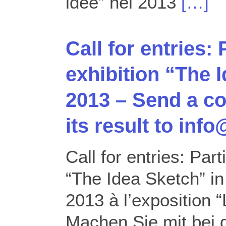
idee” nel 2013
[…]
Call for entries: 
exhibition “The 
2013 – Send a c
its result to inf
Call for entries: Part
“The Idea Sketch” in
2013 à l’exposition “
Machen Sie mit bei d